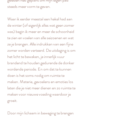
geleden heb geplant om mijn eigen pad 
steeds meer vorm te geven. 
Waar ik eerder meestal een hekel had aan 
de winter (of eigenlijk alles wat geen zomer 
was) begin ik meer en meer de schoonheid 
te zien en voelen van alle seizoenen en wat 
ze je brengen. Alle indrukken van een fijne 
zomer worden verteerd. De uitdaging is om 
het licht te bewaken, je innerlijk vuur 
brandend te houden gedurende de donker 
wordende periode. En om dat te kunnen 
doen is het soms nodig om ruimte te 
maken. Materie, gevoelens en emoties los 
laten die je niet meer dienen en zo ruimte te 
maken voor nieuwe voeding waardoor je 
groeit. 
Door mijn lichaam in beweging te brengen 