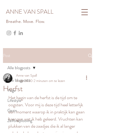
ANNE VAN SPALL
Breathe. Move. Flow.
Post
Alle blogposts
Anne van Spall
Alle blogposts
3 okt 2020
2 minuten om te lezen
Herfst
Yoga
Het begin van de herfst is de tijd om te 
Lifestyle
oogsten. Voor mij is deze tijd heel letterlijk 
Gezin
een moment waarop ik in praktijk kan gaan 
brengen wat ik heb geleerd. Vruchten kan 
Zelfontplooiing
plukken van de zaadjes die ik al langer 