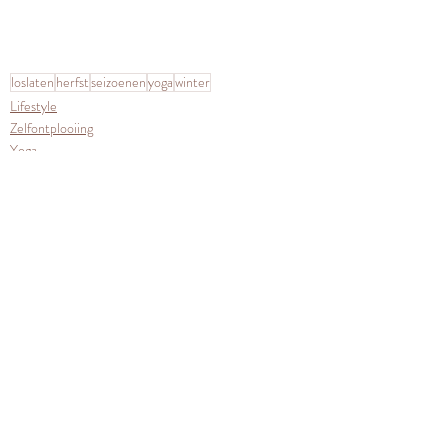
loslaten
herfst
seizoenen
yoga
winter
Lifestyle
Zelfontplooiing
Yoga
Recente blogposts
Alles weergeven